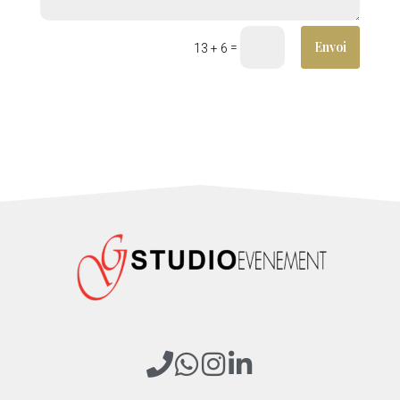
Envoi
=
13 + 6